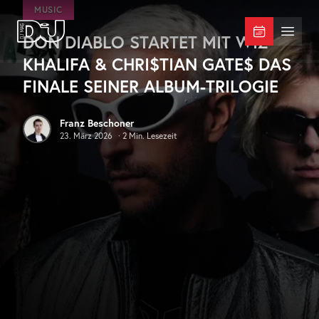
Zum Hauptinhalt springen
MUSIC
DON DIABLO STARTET MIT WIZ
DJ Mag Germany
Menü 
KHALIFA & CHRI$TIAN GATE$ DAS
FINALE SEINER ALBUM-TRILOGIE
Franz Beschoner
23. März 2026
·
2
Min. Lesezeit