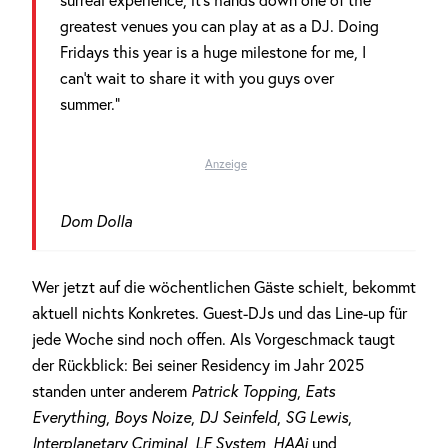
surreal experience, it’s hands down one of the
greatest venues you can play at as a DJ. Doing
Fridays this year is a huge milestone for me, I
can’t wait to share it with you guys over
summer.“
Anzeige
Dom Dolla
Wer jetzt auf die wöchentlichen Gäste schielt, bekommt
aktuell nichts Konkretes. Guest-DJs und das Line-up für
jede Woche sind noch offen. Als Vorgeschmack taugt
der Rückblick: Bei seiner Residency im Jahr 2025
standen unter anderem
Patrick Topping
,
Eats
Everything
,
Boys Noize
,
DJ Seinfeld
,
SG Lewis
,
Interplanetary Criminal
,
LF System
,
HAAi
und