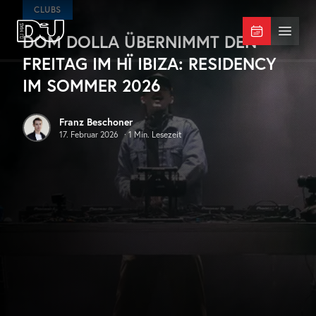
Zum Hauptinhalt springen
CLUBS
DOM DOLLA ÜBERNIMMT DEN
DJ Mag Germany
Menü 
FREITAG IM HÏ IBIZA: RESIDENCY
IM SOMMER 2026
Franz Beschoner
17. Februar 2026
·
1
Min. Lesezeit