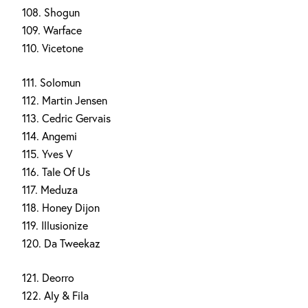
108. Shogun
109. Warface
110. Vicetone
111. Solomun
112. Martin Jensen
113. Cedric Gervais
114. Angemi
115. Yves V
116. Tale Of Us
117. Meduza
118. Honey Dijon
119. Illusionize
120. Da Tweekaz
121. Deorro
122. Aly & Fila