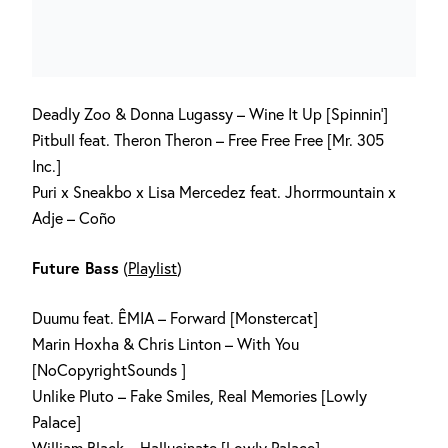
Deadly Zoo & Donna Lugassy – Wine It Up [Spinnin‘]
Pitbull feat. Theron Theron – Free Free Free [Mr. 305
Inc.]
Puri x Sneakbo x Lisa Mercedez feat. Jhorrmountain x
Adje – Coño
Future Bass
(
Playlist
)
Duumu feat. ÊMIA – Forward [Monstercat]
Marin Hoxha & Chris Linton – With You
[NoCopyrightSounds ]
Unlike Pluto – Fake Smiles, Real Memories [Lowly
Palace]