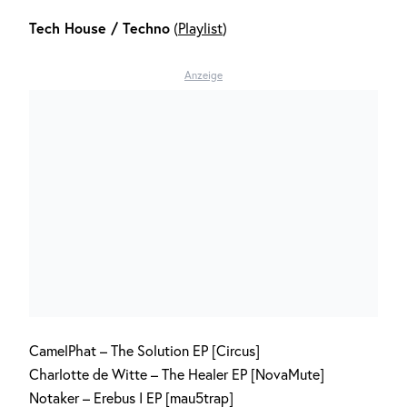
Tech House / Techno
(
Playlist
)
Anzeige
CamelPhat – The Solution EP [Circus]
Charlotte de Witte – The Healer EP [NovaMute]
Notaker – Erebus I EP [mau5trap]