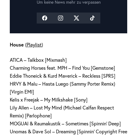
Um keine News mehr zu verpassen
House
(
Playlist
)
ATICA – Talkbox [Mixmash]
Charming Horses⁠ feat. MPH – Find You [Gemstone]
Eddie Thoneick & Kurd Maverick – Reckless [SPRS]
HRVY & Malu – Hasta Luego (Sammy Porter Remix)
[Virgin EMI]
Kelis x Freejak – My Milkshake [Sony]
Lily Allen – Lost My Mind (Michael Calfan Respect
Remix) [Parlophone]
MOGUAI & Raumakustik – Sometimes [Spinnin‘ Deep]
Unomas & Dave Sol – Dreaming [Spinnin‘ Copyright Free