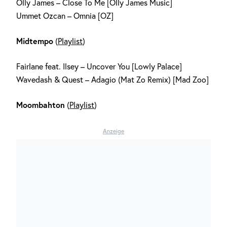
Olly James – Close To Me [Olly James Music]
Ummet Ozcan – Omnia [OZ]
Midtempo
(
Playlist
)
Fairlane feat. Ilsey – Uncover You [Lowly Palace]
Wavedash & Quest – Adagio (Mat Zo Remix) [Mad Zoo]
Moombahton
(
Playlist
)
Anzeige