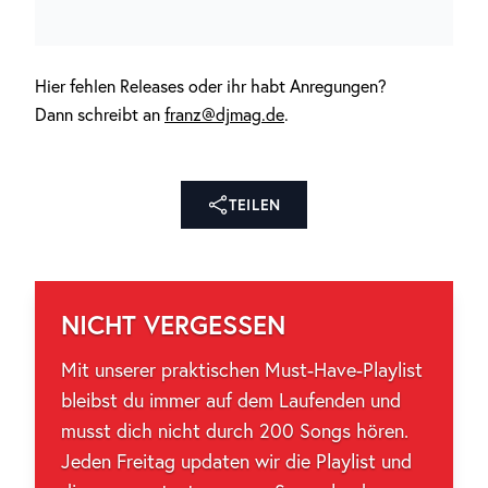
Hier fehlen Releases oder ihr habt Anregungen?
Dann schreibt an
franz@djmag.de
.
TEILEN
NICHT VERGESSEN
Mit unserer praktischen Must-Have-Playlist
bleibst du immer auf dem Laufenden und
musst dich nicht durch 200 Songs hören.
Jeden Freitag updaten wir die Playlist und