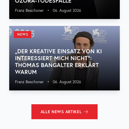
OZORA-TODESFÄLLE
Franz Beschoner
•
06. August 2026
NEWS
„DER KREATIVE EINSATZ VON KI
INTERESSIERT MICH NICHT“:
THOMAS BANGALTER ERKLÄRT
WARUM
Franz Beschoner
•
06. August 2026
ALLE
NEWS
ARTIKEL