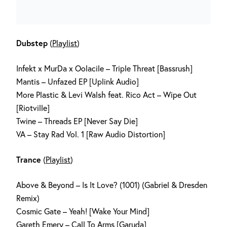
Dubstep
(
Playlist
)
Infekt x MurDa x Oolacile – Triple Threat [Bassrush]
Mantis – Unfazed EP [Uplink Audio]
More Plastic & Levi Walsh feat. Rico Act – Wipe Out
[Riotville]
Twine – Threads EP [Never Say Die]
VA – Stay Rad Vol. 1 [Raw Audio Distortion]
Trance
(
Playlist
)
Above & Beyond – Is It Love? (1001) (Gabriel & Dresden
Remix)
Cosmic Gate – Yeah! [Wake Your Mind]
Gareth Emery – Call To Arms [Garuda]