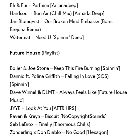
Eli & Fur – Parfume [Anjunadeep]
Hardsoul – Bon Air (Chill Mix) [Armada Deep]
Jan Blomqvist – Our Broken Mind Embassy (Boris
Brejcha Remix)
Watermät – Need U [Spinnin‘ Deep]
Future House
(
Playlist
)
Bolier & Joe Stone – Keep This Fire Burning [Spinnin‘]
Dannic ft. Polina Griffith – Falling In Love (SOS)
[Spinnin‘]
Dave Winnel & DLMT – Always Feels Like [Future House
Music]
JYYE – Look At You [AFTR:HRS]
Raven & Kreyn – Biscuit [NoCopyrightSounds]
Seb LeBrox – Finally [Enormous Chills]
Zonderling x Don Diablo – No Good [Hexagon]