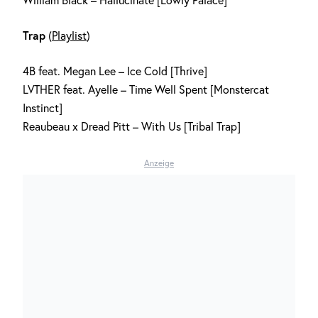
William Black – Hallucinate [Lowly Palace]
Trap
(
Playlist
)
4B feat. Megan Lee – Ice Cold [Thrive]
LVTHER feat. Ayelle – Time Well Spent [Monstercat
Instinct]
Reaubeau x Dread Pitt – With Us [Tribal Trap]
Anzeige