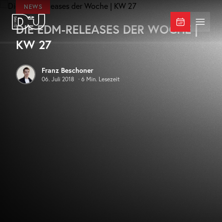
Zum Hauptinhalt springen
NEWS
DIE EDM-RELEASES DER WOCHE |
DJ Mag Germany
Menü 
KW 27
Franz Beschoner
06. Juli 2018
·
6
Min. Lesezeit