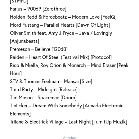
[STMPD]
Farius – 90069 [Zerothree]
Holden Redd & Forcebeatz – Modern Love [FeelQ]
Mord Fustang – Parallel Hearts [Dawn Of Light]
Oliver Smith feat. Amy J Pryce – Java / Lovingly
[Anjunabeats]
Premeson – Believe [120dB]
Raiden – Heart Of Steel (Festival Mix) [Protocol]
Rico & Miella, Roy Orion & Monarch – Mind Eraser [Peak
Hour]
STV & Thomas Feelman – Maasai [Size]
Third Party – Midnight [Release]
Tim Mason – Spaceman [Doorn]
Tinlicker – Dream With Somebody [Armada Electronic
Elements]
Trilane & Electrick Village – Last Night [TurnItUp Muzik]
Anzeige