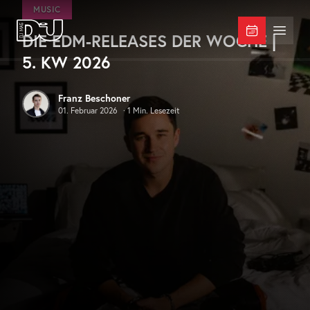
Zum Hauptinhalt springen
MUSIC
DIE EDM-RELEASES DER WOCHE |
DJ Mag Germany
Menü 
5. KW 2026
Franz Beschoner
01. Februar 2026
·
1
Min. Lesezeit