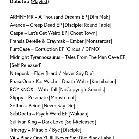
Dubstep
(
Playlist
)
ARMNHMR – A Thousand Dreams EP [Dim Mak]
Avance – Creep Dead EP [Disciple: Round Table]
Caspa – Let’s Get Weird EP [Ghost Town]
Fransis Derelle & Craymak – Ember [Monstercat]
FuntCase – Corruption EP [Circus / DPMO]
Midnight Tyrannosaurus – Tales From The Man Cave EP
[Self-Released]
Nitepunk – Flow [Hard / Never Say Die]
PhaseOne x Kai Wachi – Death Waltz [Kannibalen]
ROY KNOX – Waterfall [NoCopyrightSounds]
Slippy – Resonate [Monstercat]
Soltan – Beirut [Never Say Die]
SubDocta – Psych Ward EP [Wakaan]
Sullivan King – Dark Love [Self-Released]
Trinergy – Miracle / Bye [Disciple]
VA – Black Ops XL III [Never Say Die: Black Label]