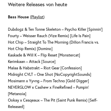
Weitere Releases von heute
Bass House
(
Playlist
)
Dubdogz & Ten Tonne Skeleton – Psycho Killer [Spinnin‘]
Fourty – Weisser Rauch (Vize Remix) [Life Is Pain]
Hot Chip – Straight To The Morning (Dillon Francis vs.
Hot Chip Remix) [Domino]
Kaskade & Will K – Flip Reset [Monstercat]
Kerimkaan – Attack [Source]
Malaa & Habstrakt – Riot Gear [Confession]
Midnight CVLT – One Shot [NoCopyrightSounds]
Mosimann x Yyvng – From Techno [Gold Digger]
NEVERGLOW x Cashew x FineRefined – Pumpin‘
[Metanoia]
Ookay x Cesqeaux – The Pit (Saint Punk Remix) [Self-
Released]