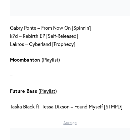
Gabry Ponte – From Now On [Spinnin‘]
k?d – Rebirth EP [Self-Released]
Lakros – Cyberland [Prophecy]
Moombahton
(
Playlist
)
–
Future Bass
(
Playlist
)
Taska Black ft. Tessa Dixson – Found Myself [STMPD]
Anzeige