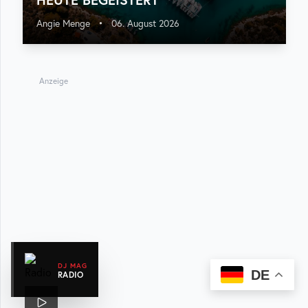
Angie Menge
•
06. August 2026
Anzeige
DJ MAG
DE
RADIO