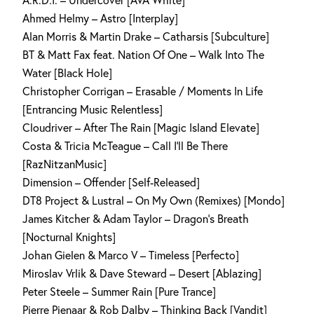
A.R.D.I. – Undercover [AVA White]
Ahmed Helmy – Astro [Interplay]
Alan Morris & Martin Drake – Catharsis [Subculture]
BT & Matt Fax feat. Nation Of One – Walk Into The
Water [Black Hole]
Christopher Corrigan – Erasable / Moments In Life
[Entrancing Music Relentless]
Cloudriver – After The Rain [Magic Island Elevate]
Costa & Tricia McTeague – Call I’ll Be There
[RazNitzanMusic]
Dimension – Offender [Self-Released]
DT8 Project & Lustral – On My Own (Remixes) [Mondo]
James Kitcher & Adam Taylor – Dragon’s Breath
[Nocturnal Knights]
Johan Gielen & Marco V – Timeless [Perfecto]
Miroslav Vrlik & Dave Steward – Desert [Ablazing]
Peter Steele – Summer Rain [Pure Trance]
Pierre Pienaar & Rob Dalby – Thinking Back [Vandit]