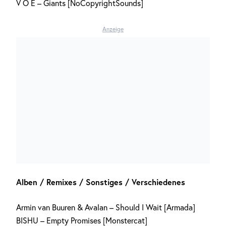
V O E – Giants [NoCopyrightSounds]
Anzeige
Alben / Remixes / Sonstiges / Verschiedenes
Armin van Buuren & Avalan – Should I Wait [Armada]
BISHU – Empty Promises [Monstercat]