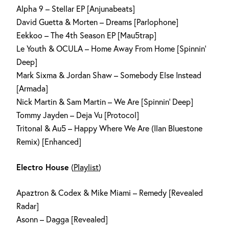
Alpha 9 – Stellar EP [Anjunabeats]
David Guetta & Morten – Dreams [Parlophone]
Eekkoo – The 4th Season EP [Mau5trap]
Le Youth & OCULA – Home Away From Home [Spinnin‘
Deep]
Mark Sixma & Jordan Shaw – Somebody Else Instead
[Armada]
Nick Martin & Sam Martin – We Are [Spinnin‘ Deep]
Tommy Jayden – Deja Vu [Protocol]
Tritonal & Au5 – Happy Where We Are (Ilan Bluestone
Remix) [Enhanced]
Electro House
(
Playlist
)
Apaztron & Codex & Mike Miami – Remedy [Revealed
Radar]
Asonn – Dagga [Revealed]