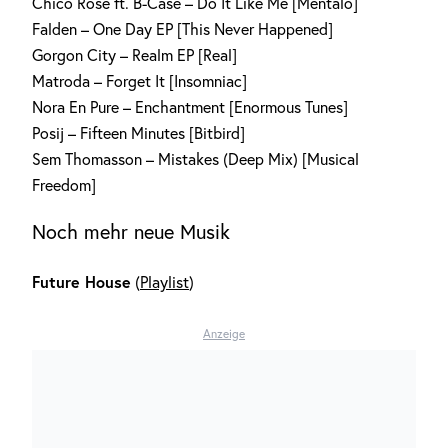
Chico Rose ft. B-Case – Do It Like Me [Mentalo]
Falden – One Day EP [This Never Happened]
Gorgon City – Realm EP [Real]
Matroda – Forget It [Insomniac]
Nora En Pure – Enchantment [Enormous Tunes]
Posij – Fifteen Minutes [Bitbird]
Sem Thomasson – Mistakes (Deep Mix) [Musical
Freedom]
Noch mehr neue Musik
Future House
(
Playlist
)
Anzeige