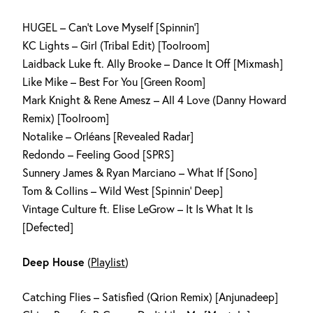
HUGEL – Can’t Love Myself [Spinnin‘]
KC Lights – Girl (Tribal Edit) [Toolroom]
Laidback Luke ft. Ally Brooke – Dance It Off [Mixmash]
Like Mike – Best For You [Green Room]
Mark Knight & Rene Amesz – All 4 Love (Danny Howard
Remix) [Toolroom]
Notalike – Orléans [Revealed Radar]
Redondo – Feeling Good [SPRS]
Sunnery James & Ryan Marciano – What If [Sono]
Tom & Collins – Wild West [Spinnin‘ Deep]
Vintage Culture ft. Elise LeGrow – It Is What It Is
[Defected]
Deep House
(
Playlist
)
Catching Flies – Satisfied (Qrion Remix) [Anjunadeep]