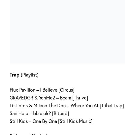
Trap
(
Playlist
)
Flux Pavilion – I Believe [Circus]
GRAVEDGR & YehMe2 – Beam [Thrive]
Lit Lords & Milano The Don – Where You At [Tribal Trap]
San Holo – bb u ok? [Bitbird]
Still Kids – One By One [Still Kids Music]