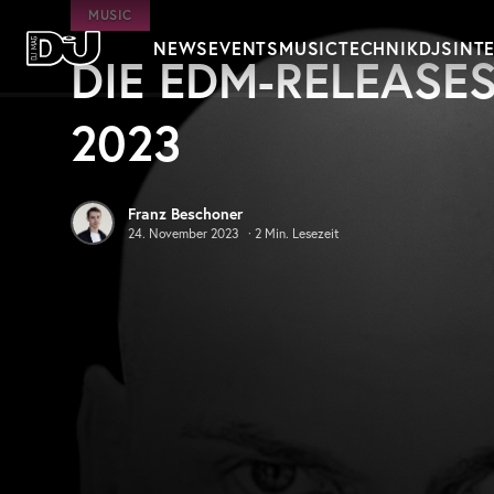
Zum Hauptinhalt springen
MUSIC
NEWS
EVENTS
MUSIC
TECHNIK
DJS
INT
DIE EDM-RELEASES
DJ Mag Germany
2023
Franz Beschoner
24. November 2023
·
2
Min. Lesezeit