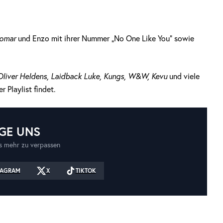
omar
und Enzo mit ihrer Nummer „No One Like You“ sowie
 Oliver Heldens, Laidback Luke, Kungs, W&W, Kevu
und viele
r Playlist findet.
GE UNS
 mehr zu verpassen
TAGRAM
X
TIKTOK