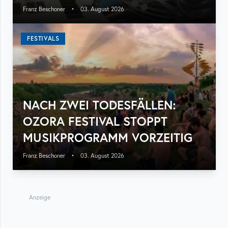
Franz Beschoner
•
03. August 2026
FESTIVALS
NACH ZWEI TODESFÄLLEN:
OZORA FESTIVAL STOPPT
MUSIKPROGRAMM VORZEITIG
Franz Beschoner
•
03. August 2026
Anzeige