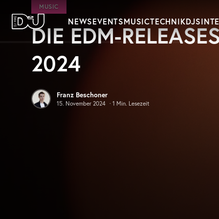
Zum Hauptinhalt springen
MUSIC
NEWS
EVENTS
MUSIC
TECHNIK
DJS
INT
DIE EDM-RELEASES
DJ Mag Germany
2024
Franz Beschoner
15. November 2024
·
1
Min. Lesezeit