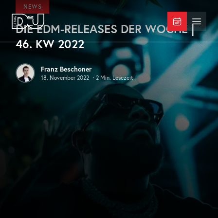
Zum Hauptinhalt springen
NEWS
DIE EDM-RELEASES DER WOCHE |
DJ Mag Germany
Menü 
46. KW 2022
Franz Beschoner
18. November 2022
·
2
Min. Lesezeit