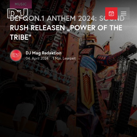
Zum Hauptinhalt springen
MUSIC
DEFQON.1 ANTHEM 2024: SOUND
DJ Mag Germany
Menü 
RUSH RELEASEN „POWER OF THE
TRIBE“
DJ Mag Redaktion
04. April 2024
·
1
Min. Lesezeit