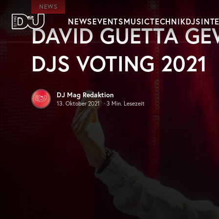
Zum Hauptinhalt springen
NEWS
NEWS
EVENTS
MUSIC
TECHNIK
DJS
INT
DAVID GUETTA GE
DJ Mag Germany
DJS VOTING 2021
DJ Mag Redaktion
13. Oktober 2021
·
3
Min. Lesezeit