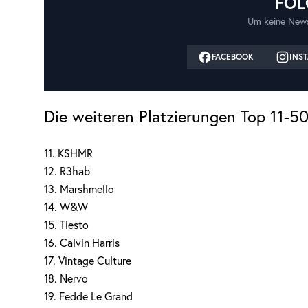
FOL
Um keine News
FACEBOOK
INS
Die weiteren Platzierungen Top 11-50
11. KSHMR
12. R3hab
13. Marshmello
14. W&W
15. Tiesto
16. Calvin Harris
17. Vintage Culture
18. Nervo
19. Fedde Le Grand