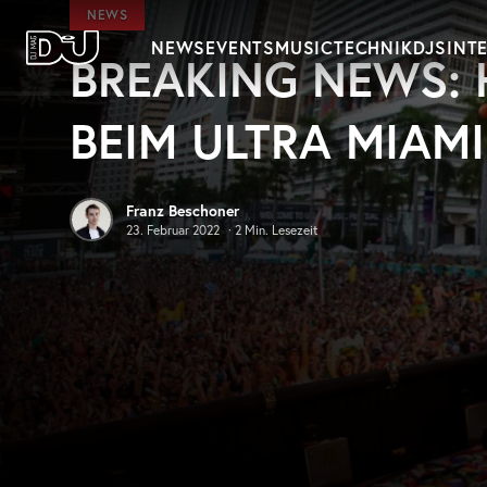
Zum Hauptinhalt springen
NEWS
NEWS
EVENTS
MUSIC
TECHNIK
DJS
INT
BREAKING NEWS:
DJ Mag Germany
BEIM ULTRA MIAMI
Franz Beschoner
23. Februar 2022
·
2
Min. Lesezeit