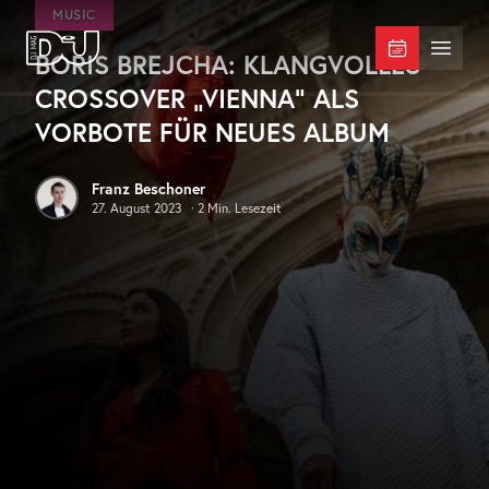
Zum Hauptinhalt springen
MUSIC
BORIS BREJCHA: KLANGVOLLES
DJ Mag Germany
Menü 
CROSSOVER „VIENNA“ ALS
VORBOTE FÜR NEUES ALBUM
Franz Beschoner
27. August 2023
·
2
Min. Lesezeit