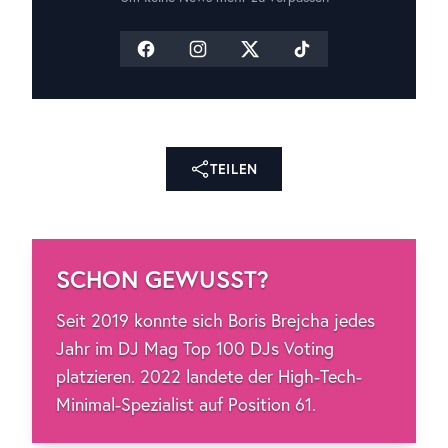
TEILEN
SCHON GEWUSST?
Seit 2019 konnte sich Boris Brejcha jedes
Jahr im DJ Mag Top 100 DJs Voting
platzieren. 2022 landete der High-Tech-
Minimal-Spezialist auf Position 61.