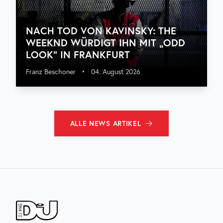
NACH TOD VON KAVINSKY: THE
WEEKND WÜRDIGT IHN MIT „ODD
LOOK“ IN FRANKFURT
Franz Beschoner
•
04. August 2026
ALLE
NEWS
ARTIKEL