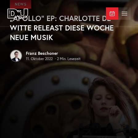
Zum Hauptinhalt springen
NEWS
„APOLLO“ EP: CHARLOTTE DE
DJ Mag Germany
Menü 
WITTE RELEAST DIESE WOCHE
NEUE MUSIK
Franz Beschoner
11. Oktober 2022
·
2
Min. Lesezeit