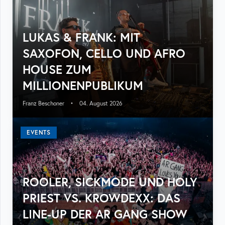
LUKAS & FRANK: MIT
SAXOFON, CELLO UND AFRO
HOUSE ZUM
MILLIONENPUBLIKUM
Franz Beschoner
•
04. August 2026
EVENTS
ROOLER, SICKMODE UND HOLY
PRIEST VS. KROWDEXX: DAS
LINE-UP DER AR GANG SHOW