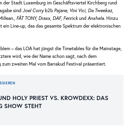
n der Stadt Luxemburg im Geschäftsviertel Kirchberg rund
usgabe sind
Joel Corry
b2b
Pajane
,
Vini Vici, Da Tweekaz,
llean., FÄT TONY, Draxx, DAF, Fenrick
und
Anxhela
. Hinzu
st ein Line-up, das das gesamte Spektrum der elektronischen
oblem – das LOA hat jüngst die Timetables für die Mainstage,
etztere wird, wie der Name schon sagt, nach dem
zum zweiten Mal vom Barrakud Festival präsentiert.
SSIEREN
UND HOLY PRIEST VS. KROWDEXX: DAS
NG SHOW STEHT