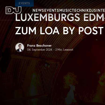
Zum Hauptinhalt springen
EVENTS
NEWS
EVENTS
MUSIC
TECHNIK
DJS
INT
LUXEMBURGS EDM-
DJ Mag Germany
ZUM LOA BY POST
Franz Beschoner
04. September 2024
·
2
Min. Lesezeit