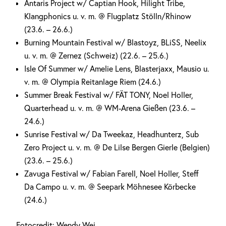
Antaris Project w/ Captian Hook, Hilight Tribe,
Klangphonics u. v. m. @ Flugplatz Stölln/Rhinow
(23.6. – 26.6.)
Burning Mountain Festival w/ Blastoyz, BLiSS, Neelix
u. v. m. @ Zernez (Schweiz) (22.6. – 25.6.)
Isle Of Summer w/ Amelie Lens, Blasterjaxx, Mausio u.
v. m. @ Olympia Reitanlage Riem (24.6.)
Summer Break Festival w/ FÄT TONY, Noel Holler,
Quarterhead u. v. m. @ WM-Arena Gießen (23.6. –
24.6.)
Sunrise Festival w/ Da Tweekaz, Headhunterz, Sub
Zero Project u. v. m. @ De Lilse Bergen Gierle (Belgien)
(23.6. – 25.6.)
Zavuga Festival w/ Fabian Farell, Noel Holler, Steff
Da Campo u. v. m. @ Seepark Möhnesee Körbecke
(24.6.)
Fotocredit: Wendy Wei