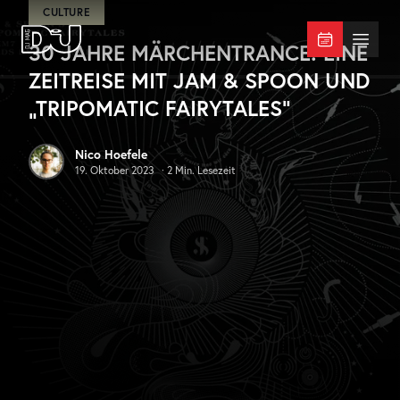
Zum Hauptinhalt springen
CULTURE
30 JAHRE MÄRCHENTRANCE: EINE
DJ Mag Germany
Menü 
ZEITREISE MIT JAM & SPOON UND
„TRIPOMATIC FAIRYTALES“
Nico Hoefele
19. Oktober 2023
·
2
Min. Lesezeit