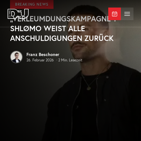
Zum Hauptinhalt springen
BREAKING NEWS
„VERLEUMDUNGSKAMPAGNE“:
DJ Mag Germany
Menü 
SHLØMO WEIST ALLE
ANSCHULDIGUNGEN ZURÜCK
Franz Beschoner
26. Februar 2026
·
2
Min. Lesezeit