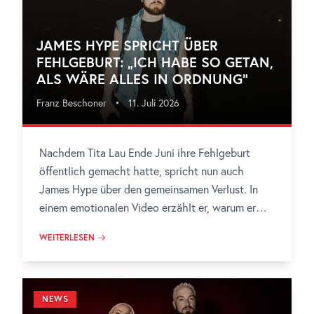
JAMES HYPE SPRICHT ÜBER
FEHLGEBURT: „ICH HABE SO GETAN,
ALS WÄRE ALLES IN ORDNUNG“
Franz Beschoner
•
11. Juli 2026
Nachdem Tita Lau Ende Juni ihre Fehlgeburt
öffentlich gemacht hatte, spricht nun auch
James Hype über den gemeinsamen Verlust. In
einem emotionalen Video erzählt er, warum er
wochenlang schwieg, welche Rolle Musik in
WEITERLESEN
seiner Trauer spielt und was hinter der Fassade
auf der Bühne wirklich in ihm vorgeht.
NEWS