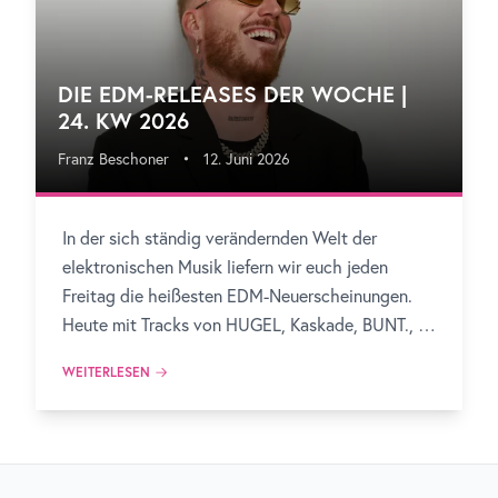
DIE EDM-RELEASES DER WOCHE |
24. KW 2026
Franz Beschoner
•
12. Juni 2026
In der sich ständig verändernden Welt der
elektronischen Musik liefern wir euch jeden
Freitag die heißesten EDM-Neuerscheinungen.
Heute mit Tracks von HUGEL, Kaskade, BUNT., Dr
Donk, Lilly Palmer, Robin Schulz, Marten Hørger
WEITERLESEN
und vielen mehr!