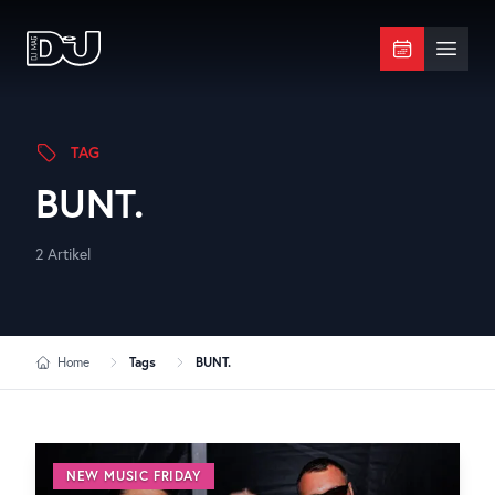
Zum Hauptinhalt springen
DJ Mag Germany
Menü 
TAG
BUNT.
2
Artikel
Home
Tags
BUNT.
NEW MUSIC FRIDAY