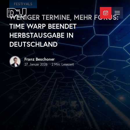
Zum Hauptinhalt springen
FESTIVALS
WENIGER TERMINE, MEHR FOKUS:
DJ Mag Germany
Menü 
TIME WARP BEENDET
HERBSTAUSGABE IN
DEUTSCHLAND
Franz Beschoner
27. Januar 2026
·
2
Min. Lesezeit