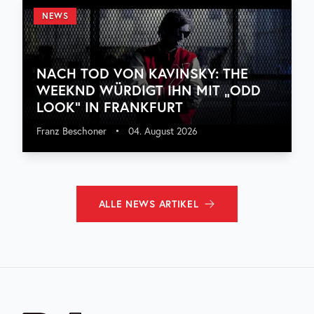
NEWS
NACH TOD VON KAVINSKY: THE
WEEKND WÜRDIGT IHN MIT „ODD
LOOK“ IN FRANKFURT
Franz Beschoner
•
04. August 2026
ALLE
NEWS
ARTIKEL