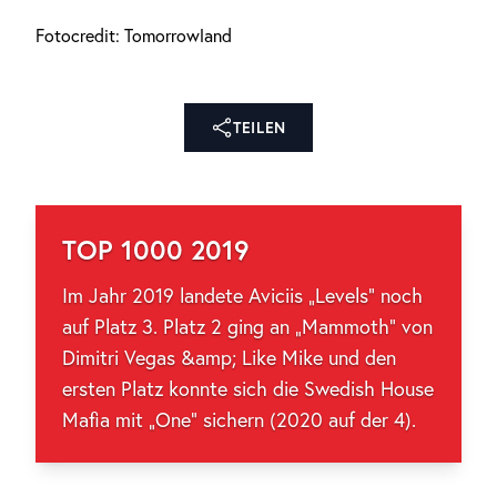
Fotocredit: Tomorrowland
TEILEN
TOP 1000 2019
Im Jahr 2019 landete Aviciis „Levels“ noch
auf Platz 3. Platz 2 ging an „Mammoth“ von
Dimitri Vegas &amp; Like Mike und den
ersten Platz konnte sich die Swedish House
Mafia mit „One“ sichern (2020 auf der 4).