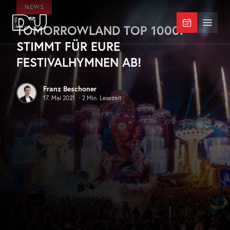
Zum Hauptinhalt springen
NEWS
TOMORROWLAND TOP 1000:
DJ Mag Germany
Menü 
STIMMT FÜR EURE
FESTIVALHYMNEN AB!
Franz Beschoner
17. Mai 2021
·
2
Min. Lesezeit