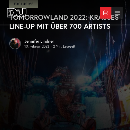
Zum Hauptinhalt springen
EXCLUSIVE
TOMORROWLAND 2022: KRASSES
DJ Mag Germany
Menü 
LINE-UP MIT ÜBER 700 ARTISTS
Jennifer Lindner
10. Februar 2022
·
2
Min. Lesezeit