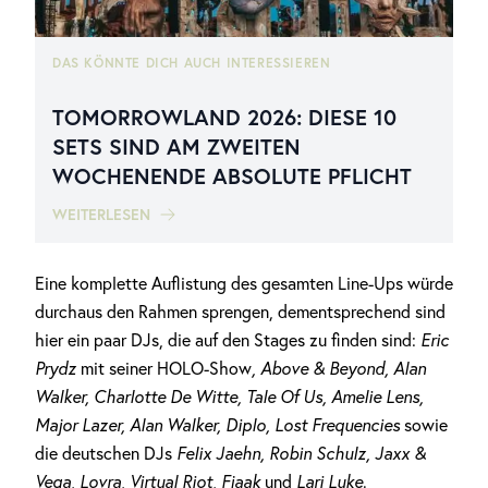
DAS KÖNNTE DICH AUCH INTERESSIEREN
TOMORROWLAND 2026: DIESE 10
SETS SIND AM ZWEITEN
WOCHENENDE ABSOLUTE PFLICHT
WEITERLESEN
Eine komplette Auflistung des gesamten Line-Ups würde
durchaus den Rahmen sprengen, dementsprechend sind
hier ein paar DJs, die auf den Stages zu finden sind:
Eric
Prydz
mit seiner HOLO-Show
, Above & Beyond, Alan
Walker, Charlotte De Witte, Tale Of Us, Amelie Lens,
Major Lazer, Alan Walker, Diplo, Lost Frequencies
sowie
die deutschen DJs
Felix Jaehn, Robin Schulz, Jaxx &
Vega, Lovra, Virtual Riot, Fjaak
und
Lari Luke
.