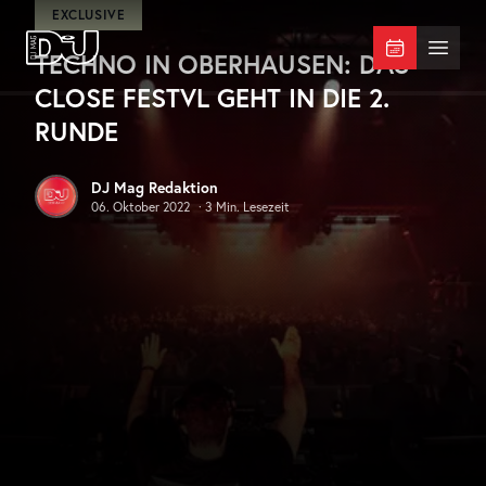
Zum Hauptinhalt springen
EXCLUSIVE
TECHNO IN OBERHAUSEN: DAS
DJ Mag Germany
Menü 
CLOSE FESTVL GEHT IN DIE 2.
RUNDE
DJ Mag Redaktion
06. Oktober 2022
·
3
Min. Lesezeit