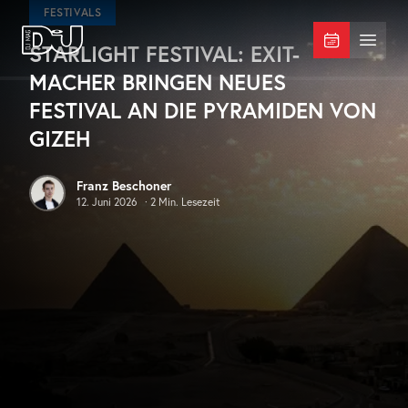
Zum Hauptinhalt springen
FESTIVALS
STARLIGHT FESTIVAL: EXIT-
DJ Mag Germany
Menü 
MACHER BRINGEN NEUES
FESTIVAL AN DIE PYRAMIDEN VON
GIZEH
Franz Beschoner
12. Juni 2026
·
2
Min. Lesezeit