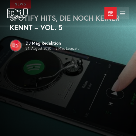
Zum Hauptinhalt springen
NEWS
SPOTIFY HITS, DIE NOCH KEINER
DJ Mag Germany
Menü 
KENNT – VOL. 5
DJ Mag Redaktion
24. August 2020
·
2
Min. Lesezeit