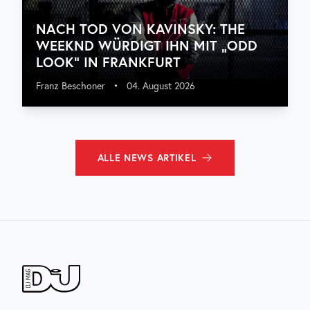
NACH TOD VON KAVINSKY: THE
WEEKND WÜRDIGT IHN MIT „ODD
LOOK“ IN FRANKFURT
Franz Beschoner
•
04. August 2026
ALLE
NEWS
ARTIKEL