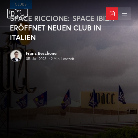
Zum Hauptinhalt springen
CLUBS
SPACE RICCIONE: SPACE IBIZA
DJ Mag Germany
Menü 
ERÖFFNET NEUEN CLUB IN
ITALIEN
Franz Beschoner
05. Juli 2023
·
2
Min. Lesezeit