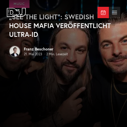
Zum Hauptinhalt springen
MUSIC
„SEE THE LIGHT“: SWEDISH
DJ Mag Germany
Menü 
HOUSE MAFIA VERÖFFENTLICHT
ULTRA-ID
Franz Beschoner
21. Mai 2023
·
2
Min. Lesezeit