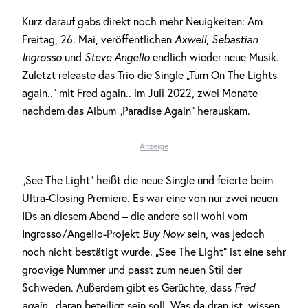
Kurz darauf gabs direkt noch mehr Neuigkeiten: Am
Freitag, 26. Mai, veröffentlichen
Axwell
,
Sebastian
Ingrosso
und
Steve Angello
endlich wieder neue Musik.
Zuletzt releaste das Trio die Single „Turn On The Lights
again..“ mit Fred again.. im Juli 2022, zwei Monate
nachdem das Album „Paradise Again“ herauskam.
Anzeige
„See The Light“ heißt die neue Single und feierte beim
Ultra-Closing Premiere. Es war eine von nur zwei neuen
IDs an diesem Abend – die andere soll wohl vom
Ingrosso/Angello-Projekt
Buy Now
sein, was jedoch
noch nicht bestätigt wurde. „See The Light“ ist eine sehr
groovige Nummer und passt zum neuen Stil der
Schweden. Außerdem gibt es Gerüchte, dass
Fred
again..
daran beteiligt sein soll. Was da dran ist, wissen