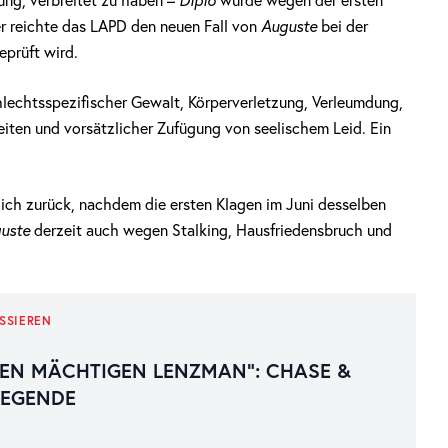
ung, verbreitet zu haben –
Diplo
wurde wegen der ersten
r reichte das LAPD den neuen Fall von
Auguste
bei der
eprüft wird.
lechtsspezifischer Gewalt, Körperverletzung, Verleumdung,
eiten und vorsätzlicher Zufügung von seelischem Leid. Ein
ich zurück, nachdem die ersten Klagen im Juni desselben
guste
derzeit auch wegen Stalking, Hausfriedensbruch und
SSIEREN
EN MÄCHTIGEN LENZMAN“: CHASE &
LEGENDE