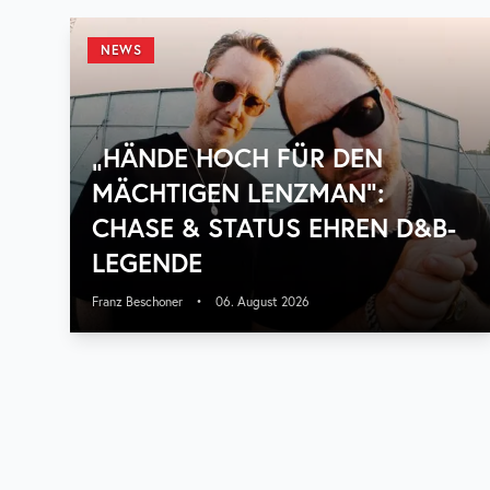
NEWS
„HÄNDE HOCH FÜR DEN
MÄCHTIGEN LENZMAN“:
CHASE & STATUS EHREN D&B-
LEGENDE
Franz Beschoner
•
06. August 2026