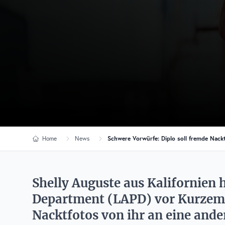
Home
News
Schwere Vorwürfe: Diplo soll fremde Nack
Shelly Auguste aus Kalifornien 
Department (LAPD) vor Kurzem b
Nacktfotos von ihr an eine ande