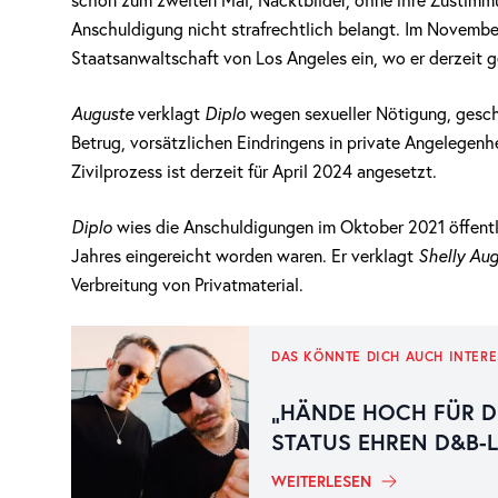
schon zum zweiten Mal, Nacktbilder, ohne ihre Zustimm
Anschuldigung nicht strafrechtlich belangt. Im Novembe
Staatsanwaltschaft von Los Angeles ein, wo er derzeit g
Auguste
verklagt
Diplo
wegen sexueller Nötigung, gesch
Betrug, vorsätzlichen Eindringens in private Angelegenh
Zivilprozess ist derzeit für April 2024 angesetzt.
Diplo
wies die Anschuldigungen im Oktober 2021 öffentl
Jahres eingereicht worden waren. Er verklagt
Shelly Au
Verbreitung von Privatmaterial.
DAS KÖNNTE DICH AUCH INTERE
„HÄNDE HOCH FÜR D
STATUS EHREN D&B-
WEITERLESEN