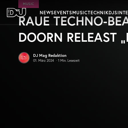
Zum Hauptinhalt springen
MUSIC
NEWS
EVENTS
MUSIC
TECHNIK
DJS
INT
RAUE TECHNO-BEA
DJ Mag Germany
DOORN RELEAST „
DJ Mag Redaktion
01. März 2024
·
1
Min. Lesezeit