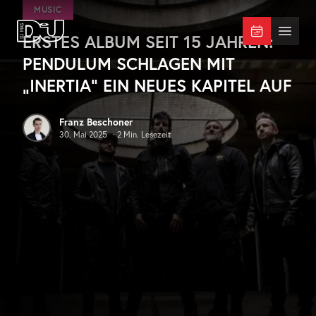
Zum Hauptinhalt springen
MUSIC
ERSTES ALBUM SEIT 15 JAHREN:
DJ Mag Germany
Menü 
PENDULUM SCHLAGEN MIT
„INERTIA“ EIN NEUES KAPITEL AUF
Franz Beschoner
30. Mai 2025
·
2
Min. Lesezeit