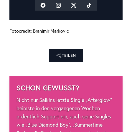
Fotocredit: Branimir Markovic
TEILEN
SCHON GEWUSST?
Nicht nur Salkins letzte Single „Afterglow“
heimste in den vergangenen Wochen
ordentlich Support ein, auch seine Singles
wie „Blue Diamond Boy“, „Summertime