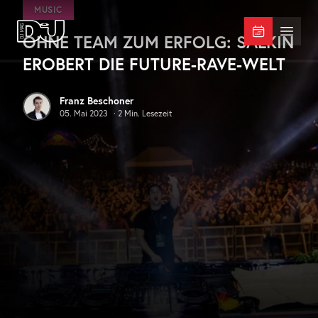
Zum Hauptinhalt springen
MUSIC
OHNE TEAM ZUM ERFOLG: SALKIN
DJ Mag Germany
Menü 
EROBERT DIE FUTURE-RAVE-WELT
Franz Beschoner
05. Mai 2023
·
2
Min. Lesezeit