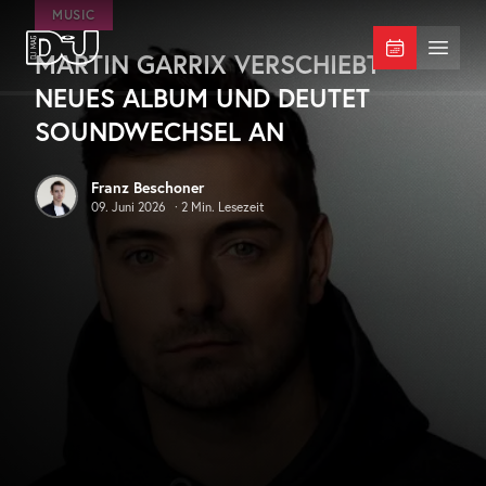
Zum Hauptinhalt springen
MUSIC
MARTIN GARRIX VERSCHIEBT
DJ Mag Germany
Menü 
NEUES ALBUM UND DEUTET
SOUNDWECHSEL AN
Franz Beschoner
09. Juni 2026
·
2
Min. Lesezeit