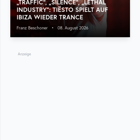
„TRAFFIC“, „SILENCE“, „LETHAL
INDUSTRY“: TIËSTO SPIELT AUF
IBIZA WIEDER TRANCE
Franz Beschoner
•
08. August 2026
Anzeige