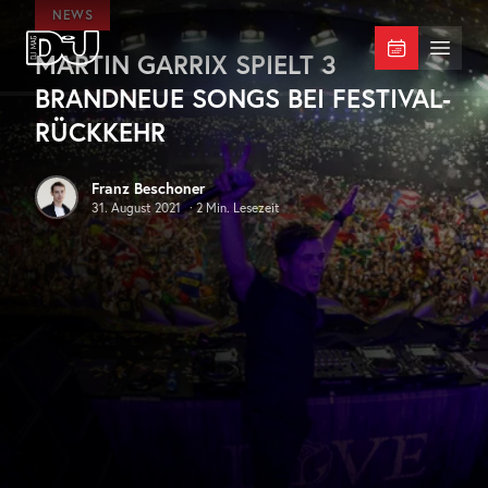
Zum Hauptinhalt springen
NEWS
MARTIN GARRIX SPIELT 3
DJ Mag Germany
Menü 
BRANDNEUE SONGS BEI FESTIVAL-
RÜCKKEHR
Franz Beschoner
31. August 2021
·
2
Min. Lesezeit