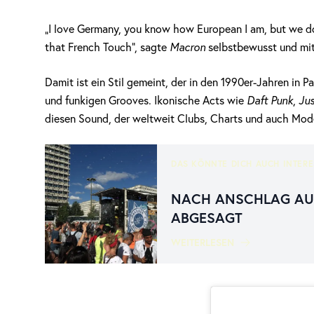
„I love Germany, you know how European I am, but we do
that French Touch“, sagte
Macron
selbstbewusst und mit
Damit ist ein Stil gemeint, der in den 1990er-Jahren in 
und funkigen Grooves. Ikonische Acts wie
Daft Punk
,
Jus
diesen Sound, der weltweit Clubs, Charts und auch Mode
DAS KÖNNTE DICH AUCH INTERE
NACH ANSCHLAG AUF 
ABGESAGT
WEITERLESEN