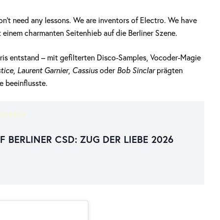
n’t need any lessons. We are inventors of Electro. We have
 einem charmanten Seitenhieb auf die Berliner Szene.
Paris entstand – mit gefilterten Disco-Samples, Vocoder-Magie
tice
,
Laurent Garnier
,
Cassius
oder
Bob Sinclar
prägten
 beeinflusste.
SSIEREN
BERLINER CSD: ZUG DER LIEBE 2026