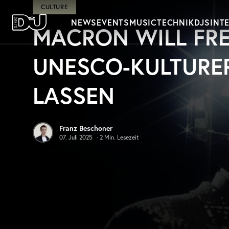
Zum Hauptinhalt springen
CULTURE
NEWS
EVENTS
MUSIC
TECHNIK
DJS
INT
MACRON WILL FR
DJ Mag Germany
UNESCO-KULTURE
LASSEN
Franz Beschoner
07. Juli 2025
·
2
Min. Lesezeit