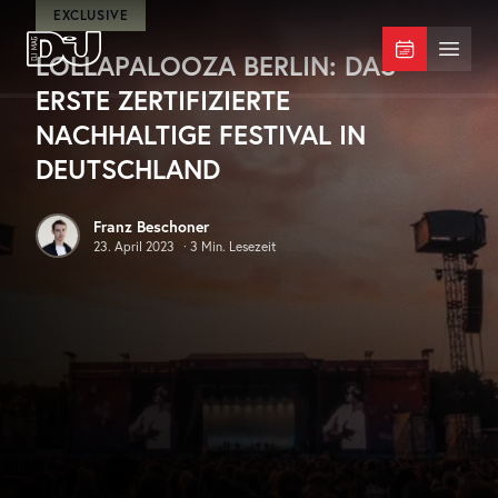
Zum Hauptinhalt springen
EXCLUSIVE
LOLLAPALOOZA BERLIN: DAS
DJ Mag Germany
Menü 
ERSTE ZERTIFIZIERTE
NACHHALTIGE FESTIVAL IN
DEUTSCHLAND
Franz Beschoner
23. April 2023
·
3
Min. Lesezeit