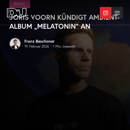
Zum Hauptinhalt springen
MUSIC
JORIS VOORN KÜNDIGT AMBIENT-
DJ Mag Germany
Menü 
ALBUM „MELATONIN“ AN
Franz Beschoner
19. Februar 2026
·
1
Min. Lesezeit