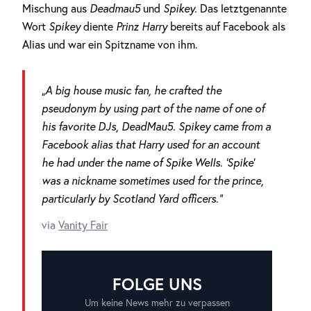
Mischung aus
Deadmau5
und
Spikey.
Das letztgenannte
Wort
Spikey
diente
Prinz Harry
bereits auf Facebook als
Alias und war ein Spitzname von ihm.
„A big house music fan, he crafted the
pseudonym by using part of the name of one of
his favorite DJs, DeadMau5. Spikey came from a
Facebook alias that Harry used for an account
he had under the name of Spike Wells. ‘Spike’
was a nickname sometimes used for the prince,
particularly by Scotland Yard officers.”
via
Vanity Fair
FOLGE UNS
Um keine News mehr zu verpassen