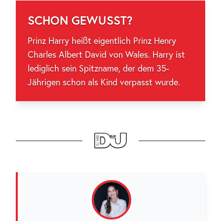
SCHON GEWUSST?
Prinz Harry heißt eigentlich Prinz Henry
Charles Albert David von Wales. Harry ist
lediglich sein Spitzname, der dem 35-
Jährigen schon als Kind verpasst wurde.