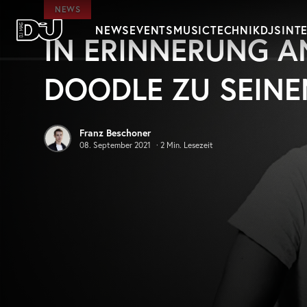
Zum Hauptinhalt springen
NEWS
NEWS
EVENTS
MUSIC
TECHNIK
DJS
INT
IN ERINNERUNG AN
DJ Mag Germany
DOODLE ZU SEIN
Franz Beschoner
08. September 2021
·
2
Min. Lesezeit