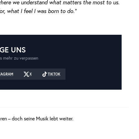
s where we understand what matters the most to us.
or, what I feel I was born to do.“
GE UNS
s mehr zu verpassen
TAGRAM
X
TIKTOK
ren – doch seine Musik lebt weiter.