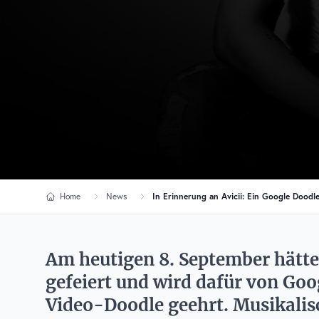
Home
News
In Erinnerung an Avicii: Ein Google Dood
Am heutigen 8. September hätte 
gefeiert und wird dafür von Goo
Video-Doodle geehrt. Musikalis