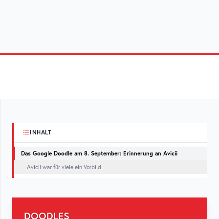
INHALT
Das Google Doodle am 8. September: Erinnerung an Avicii
Avicii war für viele ein Vorbild
DOODLES