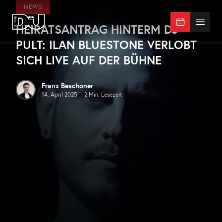
Zum Hauptinhalt springen
NEWS
HEIRATSANTRAG HINTERM DJ-
DJ Mag Germany
Menü 
PULT: ILAN BLUESTONE VERLOBT
SICH LIVE AUF DER BÜHNE
Franz Beschoner
14. April 2025
·
2
Min. Lesezeit