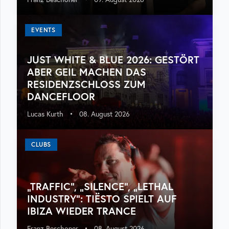
EVENTS
JUST WHITE & BLUE 2026: GESTÖRT
ABER GEIL MACHEN DAS
RESIDENZSCHLOSS ZUM
DANCEFLOOR
Lucas Kurth
•
08. August 2026
CLUBS
„TRAFFIC“, „SILENCE“, „LETHAL
INDUSTRY“: TIËSTO SPIELT AUF
IBIZA WIEDER TRANCE
Franz Beschoner
•
08. August 2026