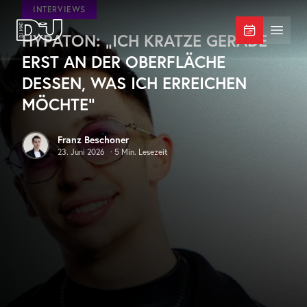
Zum Hauptinhalt springen
INTERVIEWS
HYPATON: „ICH KRATZE GERADE
DJ Mag Germany
Menü 
ERST AN DER OBERFLÄCHE
DESSEN, WAS ICH ERREICHEN
MÖCHTE“
Franz Beschoner
23. Juni 2026
·
5
Min. Lesezeit