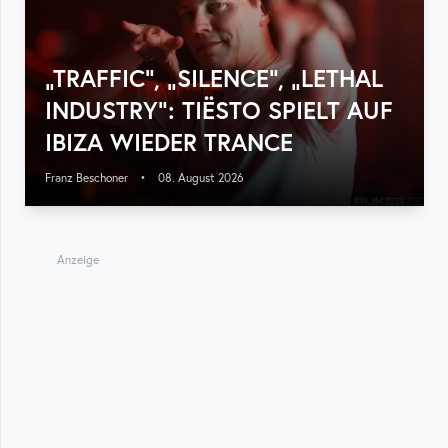
„TRAFFIC“, „SILENCE“, „LETHAL
INDUSTRY“: TIËSTO SPIELT AUF
IBIZA WIEDER TRANCE
Franz Beschoner
•
08. August 2026
Anzeige