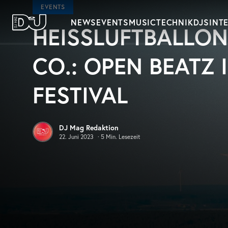
Zum Hauptinhalt springen
EVENTS
NEWS
EVENTS
MUSIC
TECHNIK
DJS
INT
HEISSLUFTBALLON
DJ Mag Germany
O.: OPEN BEATZ I
ESTIVAL
DJ Mag Redaktion
22. Juni 2023
·
5
Min. Lesezeit