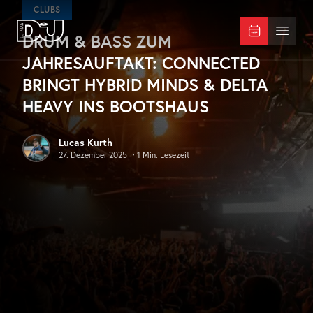
Zum Hauptinhalt springen
CLUBS
DRUM & BASS ZUM
DJ Mag Germany
Menü 
JAHRESAUFTAKT: CONNECTED
BRINGT HYBRID MINDS & DELTA
HEAVY INS BOOTSHAUS
Lucas Kurth
27. Dezember 2025
·
1
Min. Lesezeit