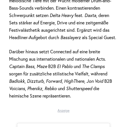
melodische Tiefe mit der Wucht moderner Drum-and-
Bass-Sounds verbinden. Einen kontrastierenden
Schwerpunkt setzen
Delta Heavy
feat.
Daxta
, deren
Sets stärker auf Energie, Drive und eine zeitgemäße
Festivalästhetik ausgerichtet sind. Ergänzt wird das
Headliner-Aufgebot durch
Basslayerz
als Special Guest.
Darüber hinaus setzt Connected auf eine breite
Mischung aus internationalen und nationalen Acts.
Captain Bass
,
Maze
B2B
El Pablo
und
The Clamps
sorgen für zusätzliche stilistische Vielfalt, während
Badlokk
,
Dizzturb
,
Forward
,
HighThere
,
Jon Void
B2B
Voicians
,
Phenikz
,
Rebko
und
Shutterspeed
die
heimische Szene repräsentieren.
Anzeige