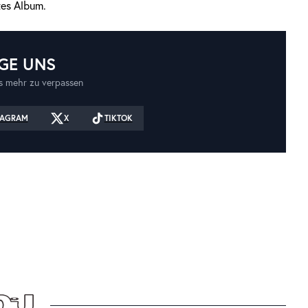
tes Album.
GE UNS
 mehr zu verpassen
TAGRAM
X
TIKTOK