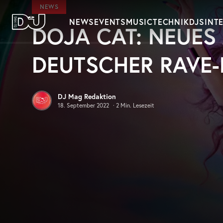
Zum Hauptinhalt springen
NEWS
NEWS
EVENTS
MUSIC
TECHNIK
DJS
INT
DOJA CAT: NEUES
DJ Mag Germany
DEUTSCHER RAVE-
DJ Mag Redaktion
18. September 2022
·
2
Min. Lesezeit