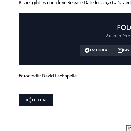
Bisher gibt es noch kein Release Date für
Doja Cats
vier
FOL
Um keine News
FACEBOOK
INS
Fotocredit: David Lachapelle
TEILEN