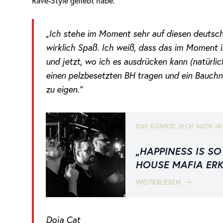
Rave-Style geliebt habe.
„Ich stehe im Moment sehr auf diesen deutsc
wirklich Spaß. Ich weiß, dass das im Moment im
und jetzt, wo ich es ausdrücken kann (natürli
einen pelzbesetzten BH tragen und ein Bauchn
zu eigen.“
DAS KÖNNTE DICH AUCH IN
„HAPPINESS IS SO
HOUSE MAFIA ER
WEITERLESEN
Doja Cat