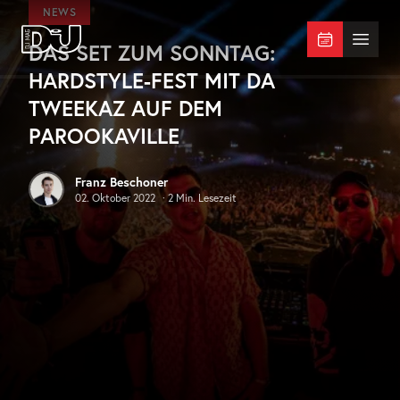
Zum Hauptinhalt springen
NEWS
DAS SET ZUM SONNTAG:
DJ Mag Germany
Menü 
HARDSTYLE-FEST MIT DA
TWEEKAZ AUF DEM
PAROOKAVILLE
Franz Beschoner
02. Oktober 2022
·
2
Min. Lesezeit