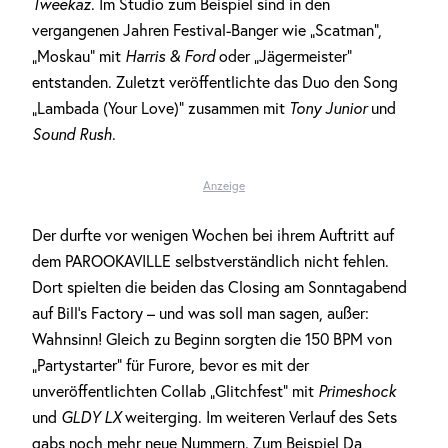
Tweekaz
. Im Studio zum Beispiel sind in den
vergangenen Jahren Festival-Banger wie „Scatman“,
„Moskau“ mit
Harris & Ford
oder „Jägermeister“
entstanden. Zuletzt veröffentlichte das Duo den Song
„Lambada (Your Love)“ zusammen mit
Tony Junior
und
Sound Rush
.
Anzeige
Der durfte vor wenigen Wochen bei ihrem Auftritt auf
dem PAROOKAVILLE selbstverständlich nicht fehlen.
Dort spielten die beiden das Closing am Sonntagabend
auf Bill’s Factory – und was soll man sagen, außer:
Wahnsinn! Gleich zu Beginn sorgten die 150 BPM von
„Partystarter“ für Furore, bevor es mit der
unveröffentlichten Collab „Glitchfest“ mit
Primeshock
und
GLDY LX
weiterging. Im weiteren Verlauf des Sets
gabs noch mehr neue Nummern. Zum Beispiel Da