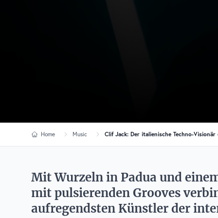
Home
Music
Clif Jack: Der italienische Techno-Vision
Mit Wurzeln in Padua und einem
mit pulsierenden Grooves verbind
aufregendsten Künstler der int