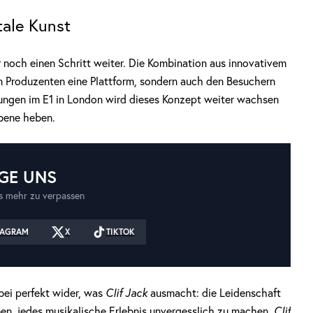
tale Kunst
 noch einen Schritt weiter. Die Kombination aus innovativem
en Produzenten eine Plattform, sondern auch den Besuchern
ltungen im E1 in London wird dieses Konzept weiter wachsen
Ebene heben.
GE UNS
 mehr zu verpassen
TAGRAM
X
TIKTOK
ei perfekt wider, was
Clif Jack
ausmacht: die Leidenschaft
en, jedes musikalische Erlebnis unvergesslich zu machen.
Clif