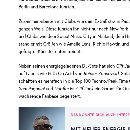
Berlin und Barcelona führten.
Zusammenarbeiten mit Clubs wie dem ExtraExtra in Padua
ganzen Welt. Diese führten ihn nicht nur nach New York
und Clubs wie dem Social Music City in Mailand, dem Hi
stand er mit Größen wie Amelie Lens, Richie Hawtin und 
gefragter Künstler unterstreicht.
Neben seinen energiegeladenen DJ-Sets hat sich
Clif Ja
auf Labels wie Filth On Acid von
Reinier Zonneveld
, Sol
schafften es mehrfach in die Top 100 Techno/Peak Time 
Sam Paganini
und
Dubfire
ist
Clif Jack
ein Garant für Qua
wachsende Fanbase begeistert.
DAS KÖNNTE DICH AUCH INTERE
MIT NEUER ENERGIE I