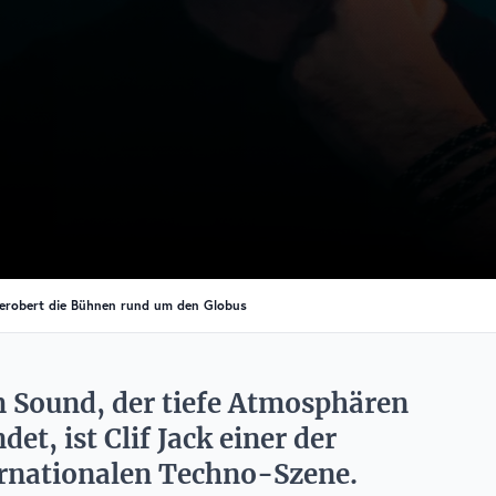
är erobert die Bühnen rund um den Globus
 Sound, der tiefe Atmosphären
et, ist Clif Jack einer der
ernationalen Techno-Szene.