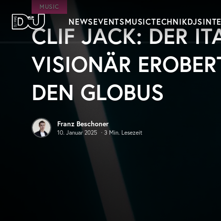
Zum Hauptinhalt springen
MUSIC
NEWS
EVENTS
MUSIC
TECHNIK
DJS
INT
CLIF JACK: DER I
DJ Mag Germany
VISIONÄR EROBER
DEN GLOBUS
Franz Beschoner
10. Januar 2025
·
3
Min. Lesezeit