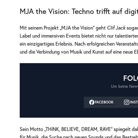
MJA the Vision: Techno trifft auf digi
Mit seinem Projekt „MJA the Vision“ geht
Clif Jack
sogar
Label und immersiven Events bietet nicht nur talentiert
ein einzigartiges Erlebnis. Nach erfolgreichen Veransta
und die Verbindung von Musik und Kunst auf eine neue 
FOL
Um keine News
FACEBOOK
INS
Sein Motto „THINK, BELIEVE, DREAM, RAVE“ spiegelt dab
für Musik, die Suche nach neuen Sounds und das Bestreb