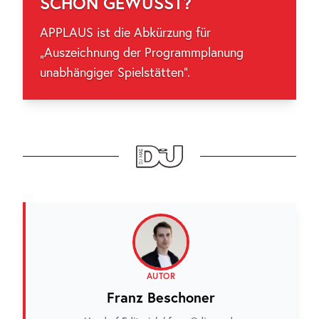
SCHON GEWUSST?
APPLAUS ist die Abkürzung für
„Auszeichnung der Programmplanung
unabhängiger Spielstätten“.
AUTOR
Franz Beschoner