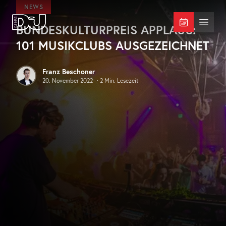
Zum Hauptinhalt springen
NEWS
BUNDESKULTURPREIS APPLAUS:
DJ Mag Germany
Menü 
101 MUSIKCLUBS AUSGEZEICHNET
Franz Beschoner
20. November 2022
·
2
Min. Lesezeit