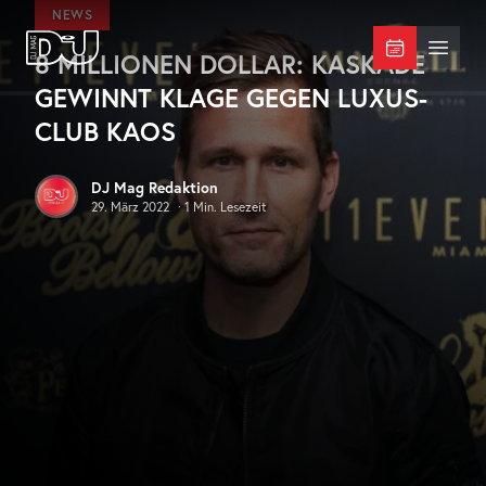
Zum Hauptinhalt springen
NEWS
8 MILLIONEN DOLLAR: KASKADE
DJ Mag Germany
Menü 
GEWINNT KLAGE GEGEN LUXUS-
CLUB KAOS
DJ Mag Redaktion
29. März 2022
·
1
Min. Lesezeit