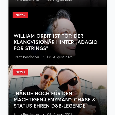
NEWS
WILLIAM ORBIT IST TOT: DER
KLANGVISIONÄR HINTER „ADAGIO
FOR STRINGS“
Franz Beschoner
•
08. August 2026
NEWS
„HÄNDE HOCH FÜR DEN
MÄCHTIGEN LENZMAN“: CHASE &
STATUS EHREN D&B-LEGENDE
Franz Beschoner
•
06. August 2026