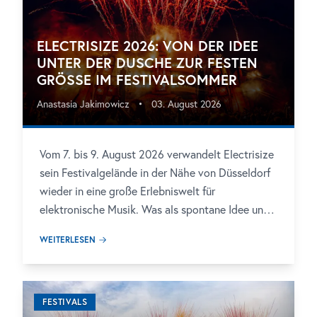
ELECTRISIZE 2026: VON DER IDEE
UNTER DER DUSCHE ZUR FESTEN
GRÖSSE IM FESTIVALSOMMER
Anastasia Jakimowicz
•
03. August 2026
Vom 7. bis 9. August 2026 verwandelt Electrisize
sein Festivalgelände in der Nähe von Düsseldorf
wieder in eine große Erlebniswelt für
elektronische Musik. Was als spontane Idee unter
der Dusche begann, gehört heute zu den festen
WEITERLESEN
Größen im deutschen Festivalsommer. In diesem
Jahr feiern gleich zwei Bühnen Jubiläum: Die
HARDSIZE Stage wird zehn Jahre alt, die Tapuya
Stage blickt bereits auf 15 Jahre
FESTIVALS