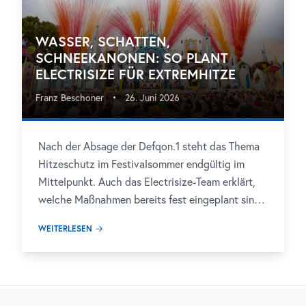
Festivalgeschichte zurück.
WASSER, SCHATTEN,
SCHNEEKANONEN: SO PLANT
ELECTRISIZE FÜR EXTREMHITZE
Franz Beschoner
•
26. Juni 2026
Nach der Absage der Defqon.1 steht das Thema
Hitzeschutz im Festivalsommer endgültig im
Mittelpunkt. Auch das Electrisize-Team erklärt,
welche Maßnahmen bereits fest eingeplant sind
und welche zusätzlichen Maßnahmen bei
WEITERLESEN
extremer Hitze greifen könnten.